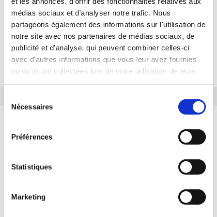
et les annonces, d'offrir des fonctionnalités relatives aux
médias sociaux et d'analyser notre trafic. Nous
Découvrez également notre sélection de flight
partageons également des informations sur l'utilisation de
cases, de pieds de micro et de structures pour
notre site avec nos partenaires de médias sociaux, de
publicité et d'analyse, qui peuvent combiner celles-ci
vos instruments de musique, toujours avec le
avec d'autres informations que vous leur avez fournies
meilleur rapport qualité-prix !
ou qu'ils ont collectées lors de votre utilisation de leurs
services.
Sélection
Nécessaires
du
consentement
Préférences
Statistiques
Livraison rapide
Marketing