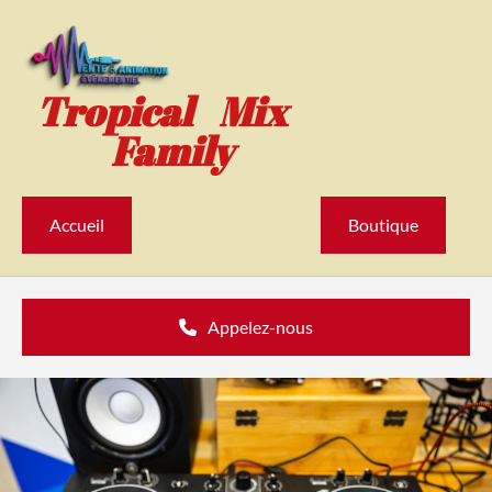
Accéder au contenu
Tropical Mix
Family
Accueil
Boutique
Appelez-nous