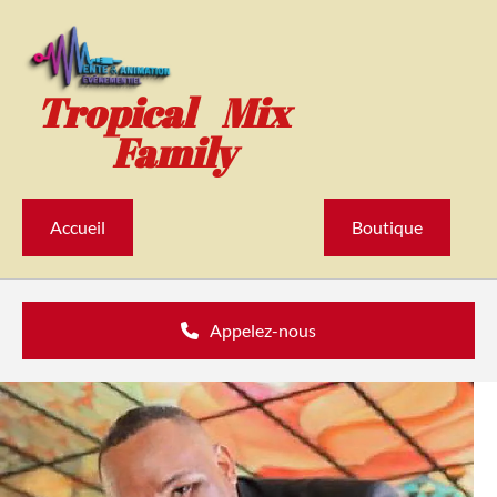
Accéder au contenu
Tropical Mix
Family
Accueil
Boutique
Appelez-nous