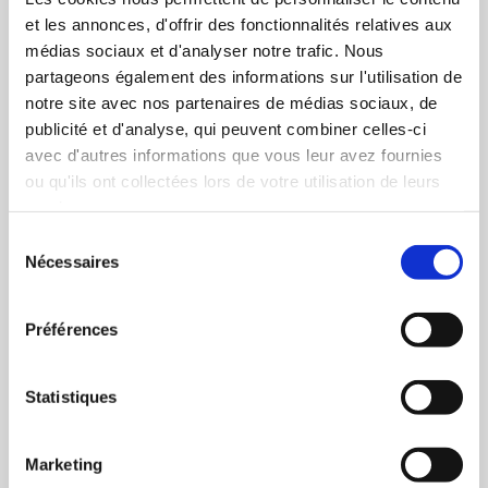
et les annonces, d'offrir des fonctionnalités relatives aux
médias sociaux et d'analyser notre trafic. Nous
partageons également des informations sur l'utilisation de
notre site avec nos partenaires de médias sociaux, de
publicité et d'analyse, qui peuvent combiner celles-ci
Dj J-M Style Selecta 973
avec d'autres informations que vous leur avez fournies
100,00 €
ou qu'ils ont collectées lors de votre utilisation de leurs
services.
Sélection
Nécessaires
du
consentement
Préférences
Statistiques
Marketing