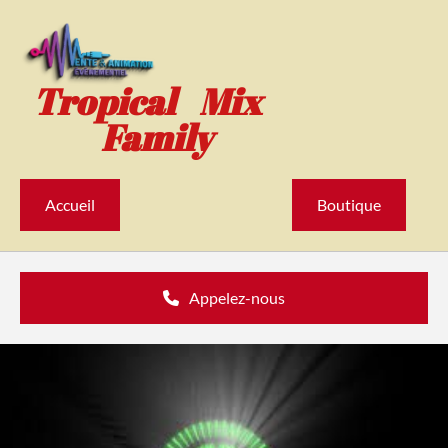
Accéder au contenu
Tropical Mix
Family
Accueil
Boutique
Appelez-nous