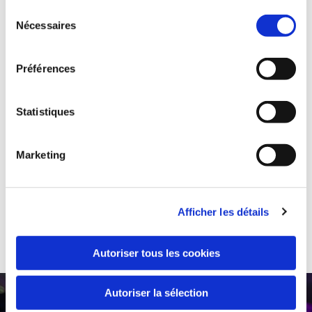
Sélection
Livraison rapide
Nécessaires
du
consentement
Préférences
Statistiques
Paiements sécurisés
Marketing
Afficher les détails
Produits de qualité
Autoriser tous les cookies
Autoriser la sélection