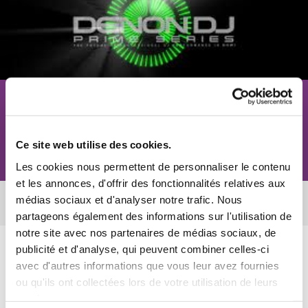
Matériel de deejay Denon Dj
Ce site web utilise des cookies.
Contact
Les cookies nous permettent de personnaliser le contenu
et les annonces, d'offrir des fonctionnalités relatives aux
médias sociaux et d'analyser notre trafic. Nous
Cliquez sur l'image pour ouvrir.
partageons également des informations sur l'utilisation de
notre site avec nos partenaires de médias sociaux, de
publicité et d'analyse, qui peuvent combiner celles-ci
avec d'autres informations que vous leur avez fournies
ou qu'ils ont collectées lors de votre utilisation de leurs
services.