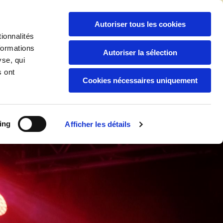
06 94 04 92 88
/
05 94 30 59 44

Autoriser tous les cookies
ionnalités
formations
Autoriser la sélection
yse, qui
Boutique
Nos Services
s ont
Cookies nécessaires uniquement
ing
Afficher les détails