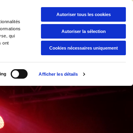
06 94 04 92 88
/
05 94 30 59 44

Autoriser tous les cookies
ionnalités
formations
Autoriser la sélection
yse, qui
Boutique
Nos Services
s ont
Cookies nécessaires uniquement
ing
Afficher les détails