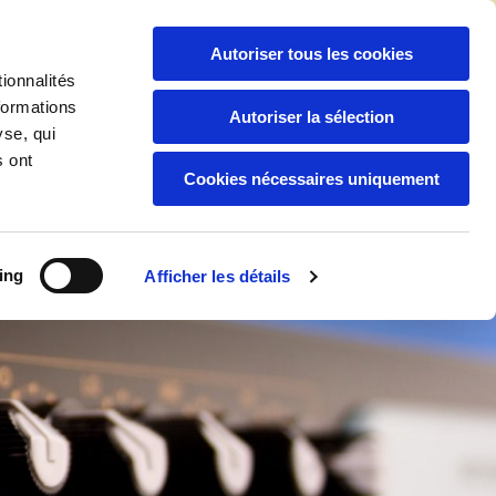
06 94 04 92 88
/
05 94 30 59 44

Autoriser tous les cookies
ionnalités
formations
Autoriser la sélection
yse, qui
Boutique
Nos Services
s ont
Cookies nécessaires uniquement
ing
Afficher les détails