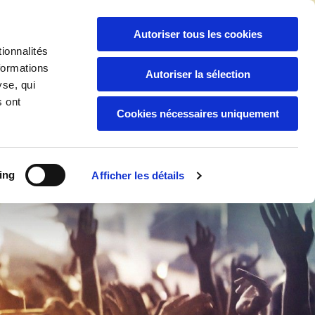
06 94 04 92 88
/
05 94 30 59 44

Autoriser tous les cookies
ionnalités
formations
Autoriser la sélection
yse, qui
Boutique
Nos Services
s ont
Cookies nécessaires uniquement
ing
Afficher les détails