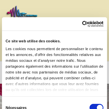
Accéder au contenu
Tropical Mix
Family
Ce site web utilise des cookies.
Les cookies nous permettent de personnaliser le contenu
Accueil
Boutique
et les annonces, d'offrir des fonctionnalités relatives aux
médias sociaux et d'analyser notre trafic. Nous
partageons également des informations sur l'utilisation de
notre site avec nos partenaires de médias sociaux, de
Appelez-nous
publicité et d'analyse, qui peuvent combiner celles-ci
avec d'autres informations que vous leur avez fournies
ou qu'ils ont collectées lors de votre utilisation de leurs
services.
Sélection
Nécessaires
du