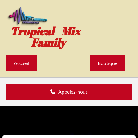
Accéder au contenu
Tropical Mix
Family
Accueil
Boutique
Appelez-nous