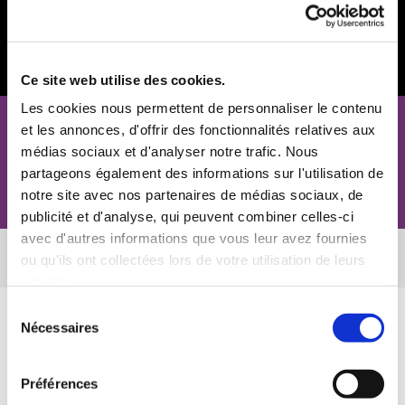
Ce site web utilise des cookies.
Les cookies nous permettent de personnaliser le contenu
Location Sono Bose ou BST
et les annonces, d'offrir des fonctionnalités relatives aux
médias sociaux et d'analyser notre trafic. Nous
partageons également des informations sur l'utilisation de
Contact
notre site avec nos partenaires de médias sociaux, de
publicité et d'analyse, qui peuvent combiner celles-ci
avec d'autres informations que vous leur avez fournies
Cliquez sur l'image pour réserver.
ou qu'ils ont collectées lors de votre utilisation de leurs
services.
Sélection
Nécessaires
du
consentement
Préférences