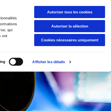
06 94 04 92 88
/
05 94 30 59 44

Autoriser tous les cookies
ionnalités
formations
Autoriser la sélection
yse, qui
Boutique
Nos Services
s ont
Cookies nécessaires uniquement
ing
Afficher les détails