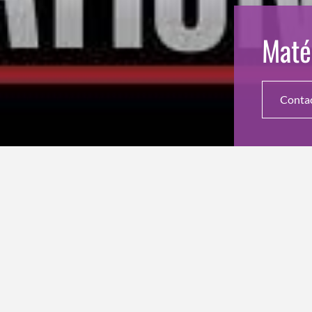
Maté
Conta