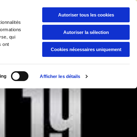
06 94 04 92 88
/
05 94 30 59 44

Autoriser tous les cookies
ionnalités
formations
Autoriser la sélection
yse, qui
Boutique
Nos Services
s ont
Cookies nécessaires uniquement
ing
Afficher les détails