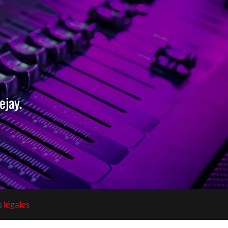
jay.
 légales