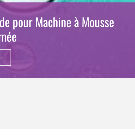
ide pour Machine à Mousse
umée
ct