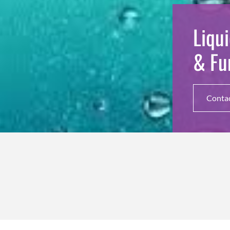
Liqu
& F
Conta