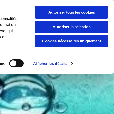
06 94 04 92 88
/
05 94 30 59 44

Autoriser tous les cookies
ionnalités
formations
Autoriser la sélection
yse, qui
Boutique
Nos Services
s ont
Cookies nécessaires uniquement
ing
Afficher les détails