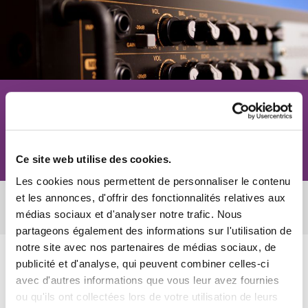
Matériel Ampli hi-fi
Contact
Ce site web utilise des cookies.
Les cookies nous permettent de personnaliser le contenu
et les annonces, d'offrir des fonctionnalités relatives aux
Pas d'articles pour le moment.
médias sociaux et d'analyser notre trafic. Nous
partageons également des informations sur l'utilisation de
notre site avec nos partenaires de médias sociaux, de
publicité et d'analyse, qui peuvent combiner celles-ci
avec d'autres informations que vous leur avez fournies
ou qu'ils ont collectées lors de votre utilisation de leurs