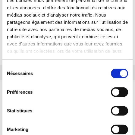
Les cookies nous permettent de personnaliser le contenu
et les annonces, d'offrir des fonctionnalités relatives aux
nous sommes à votre service pour vous
médias sociaux et d'analyser notre trafic. Nous
conseiller et vous aider à trouver le produit
partageons également des informations sur l'utilisation de
notre site avec nos partenaires de médias sociaux, de
adapté à vos besoins : supports et amplis hi-fi,
publicité et d'analyse, qui peuvent combiner celles-ci
chaînes vinyle, supports TV, vidéoprojecteurs,
avec d'autres informations que vous leur avez fournies
ou qu'ils ont collectées lors de votre utilisation de leurs
caméras vidéo, enceintes...
services.
Sélection
Nécessaires
du
consentement
Préférences
Statistiques
Livraison rapide
Marketing