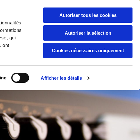
06 94 04 92 88
/
05 94 30 59 44

Autoriser tous les cookies
ionnalités
formations
Autoriser la sélection
yse, qui
Boutique
Nos Services
s ont
Cookies nécessaires uniquement
ing
Afficher les détails