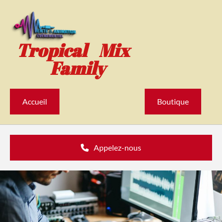
Accéder au contenu
Tropical Mix
Family
Accueil
Boutique
Appelez-nous