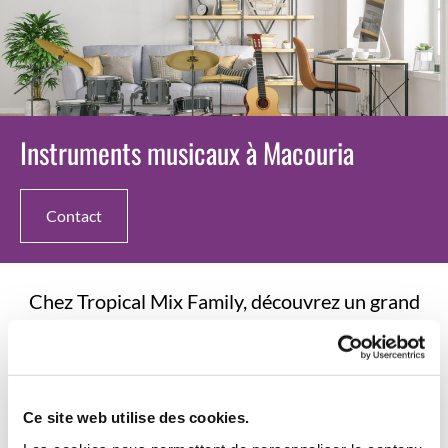
Instruments musicaux à Macouria
Contact
Chez Tropical Mix Family, découvrez un grand
choix d'instruments de musique de qualité aux
meilleurs prix ! Que vous soyez un amateur ou
un musicien professionnel, nous vous
Ce site web utilise des cookies.
proposons différentes gammes de pianos,