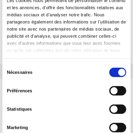
Les cookies nous permettent de personnaliser le contenu
et les annonces, d'offrir des fonctionnalités relatives aux
claviers, guitares, batteries et autres
médias sociaux et d'analyser notre trafic. Nous
percussions. Retrouvez une sélection des plus
partageons également des informations sur l'utilisation de
notre site avec nos partenaires de médias sociaux, de
grandes marques d'instruments, pour tous les
publicité et d'analyse, qui peuvent combiner celles-ci
styles et tous les budgets : Yamaha, Fender,
avec d'autres informations que vous leur avez fournies
ou qu'ils ont collectées lors de votre utilisation de leurs
Korg, Roland...
services.
Sélection
Nécessaires
du
consentement
Préférences
Statistiques
Livraison rapide
Marketing