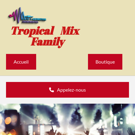
Accéder au contenu
Tropical Mix
Family
Accueil
Boutique
Appelez-nous