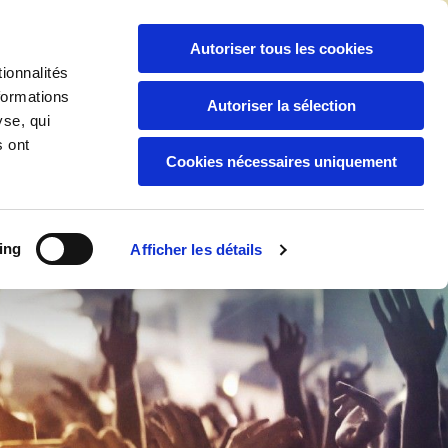
06 94 04 92 88
/
05 94 30 59 44

Autoriser tous les cookies
ionnalités
formations
Autoriser la sélection
yse, qui
Boutique
Nos Services
s ont
Cookies nécessaires uniquement
ing
Afficher les détails