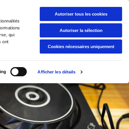
06 94 04 92 88
/
05 94 30 59 44

Autoriser tous les cookies
ionnalités
formations
Autoriser la sélection
yse, qui
Boutique
Nos Services
s ont
Cookies nécessaires uniquement
ing
Afficher les détails