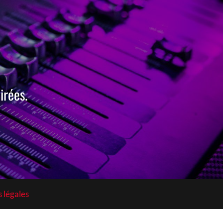
irées.
 légales