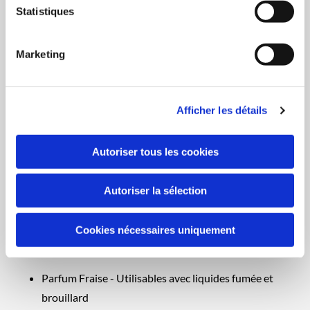
En stock
Statistiques
Durée de livraison estimée: 1-2 jours
Marketing
13,19 €
Afficher les détails
Fiole 20 ml de Parfum Senteur Fraise BoomToneDJ, pour
Liquide Fumée ou Brouillard
Autoriser tous les cookies
Présentation La gamme de fioles de senteurs BoomToneDJ
vous propose un très large choix de senteurs, format 20 ml
Autoriser la sélection
ou 250 ml.
Caractéristiques
Cookies nécessaires uniquement
- BoomToneDJ Fiole Fraise 20 ml - Fiole de 20 ml
Parfum Fraise - Utilisables avec liquides fumée et
brouillard