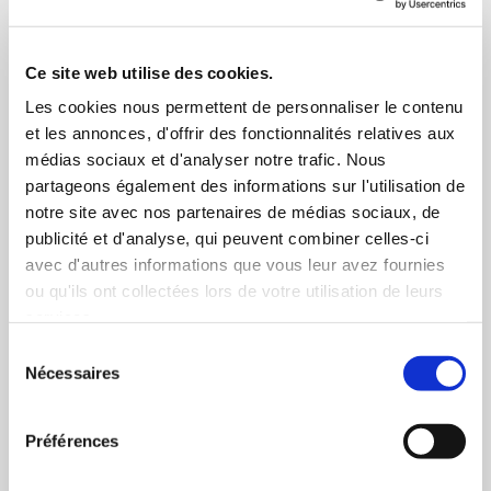
Ce site web utilise des cookies.
Les cookies nous permettent de personnaliser le contenu
et les annonces, d'offrir des fonctionnalités relatives aux
médias sociaux et d'analyser notre trafic. Nous
partageons également des informations sur l'utilisation de
notre site avec nos partenaires de médias sociaux, de
publicité et d'analyse, qui peuvent combiner celles-ci
avec d'autres informations que vous leur avez fournies
ou qu'ils ont collectées lors de votre utilisation de leurs
services.
Sélection
Nécessaires
du
Fiole Fraise 20 ml - BoomTone DJ
consentement
Préférences
SKU:
317122