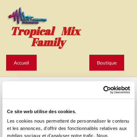
Accéder au contenu
Tropical Mix
Family
Accueil
Boutique
Politique de Confidentialité
Les données renseignées dans le présent formulaire sont
Ce site web utilise des cookies.
traitées par Tropical Mix Family. Les informations collectées
Les cookies nous permettent de personnaliser le contenu
ne seront utilisées que dans la mesure où elles sont
et les annonces, d'offrir des fonctionnalités relatives aux
nécessaires pour: traiter vos demandes, les informations
médias sociaux et d'analyser notre trafic. Nous