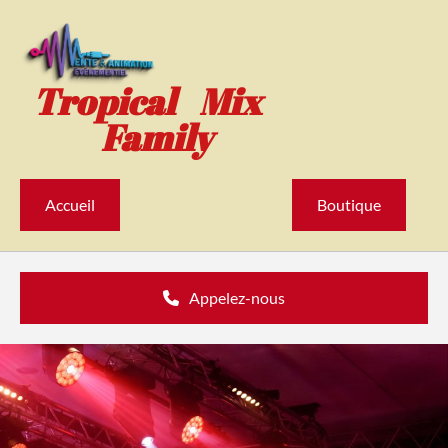
Accéder au contenu
Tropical Mix
Family
Accueil
Boutique
Appelez-nous