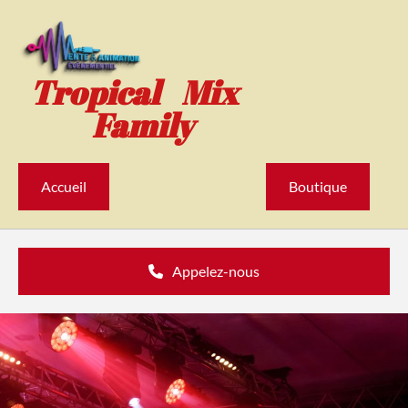
Accéder au contenu
Tropical Mix
Family
Accueil
Boutique
Appelez-nous