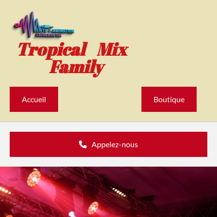
Accéder au contenu
Tropical Mix
Family
Accueil
Boutique
Appelez-nous